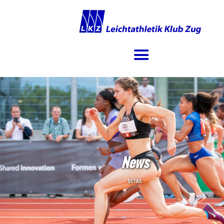
STARTSEITE
VEREIN
TRAINING
EVENTS
100ER KLUB
News
KONTAKT
DETAIL