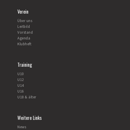
Verein
Über uns
Leitbild
Vorstand
Agenda
Klubheft
Training
U10
U12
U14
U16
U18 & älter
Weitere Links
News